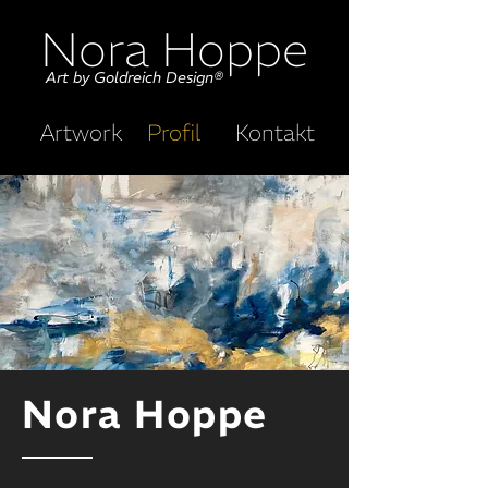
Nora Hoppe
Art by Goldreich Design®
Artwork
Profil
Kontakt
Nora Hoppe